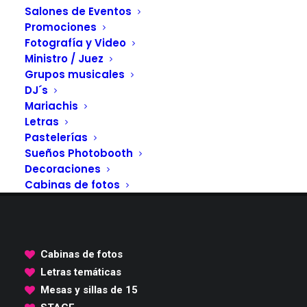
Salones de Eventos
Promociones
Fotografía y Video
Ministro / Juez
Grupos musicales
DJ´s
Mariachis
Letras
Pastelerías
Sueños Photobooth
Decoraciones
Cabinas de fotos
Cabinas de fotos
Letras temáticas
Mesas y sillas de 15