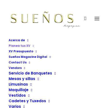
Acerca de
Planea tus XV
Planea tus XV
XV Presupuesto
Home
Planea tus XV
Sueños Magazine Digital
Contact Us
Vendors
Servicio de Banquetes
Mesas y sillas
Limusinas
Maquillaje
Vestidos
Cadetes y Tuxedos
Varios