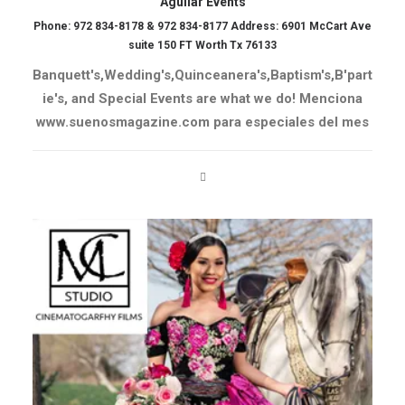
Aguilar Events
Phone: 972 834-8178 & 972 834-8177 Address: 6901 McCart Ave
suite 150 FT Worth Tx 76133
Banquett's,Wedding's,Quinceanera's,Baptism's,B'part
ie's, and Special Events are what we do! Menciona
www.suenosmagazine.com para especiales del mes