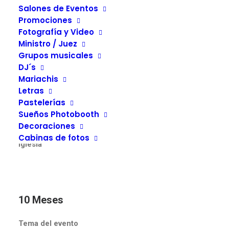
Salones de Eventos
Promociones
Fotografía y Video
Ministro / Juez
Grupos musicales
12 Meses
DJ´s
Mariachis
Letras
Presupuesto
Pastelerías
Busca revistas de eventos
Sueños Photobooth
Fecha de evento
Decoraciones
Salón
Cabinas de fotos
Iglesia
10 Meses
Tema del evento