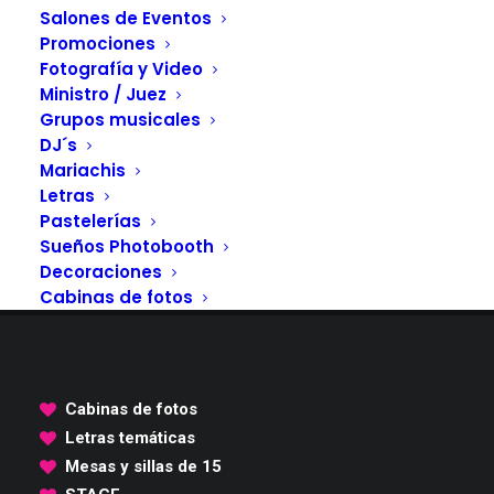
Salones de Eventos
Promociones
Fotografía y Video
Ministro / Juez
Grupos musicales
DJ´s
Mariachis
Letras
Pastelerías
Sueños Photobooth
Decoraciones
Cabinas de fotos
Cabinas de fotos
Letras temáticas
Mesas y sillas de 15