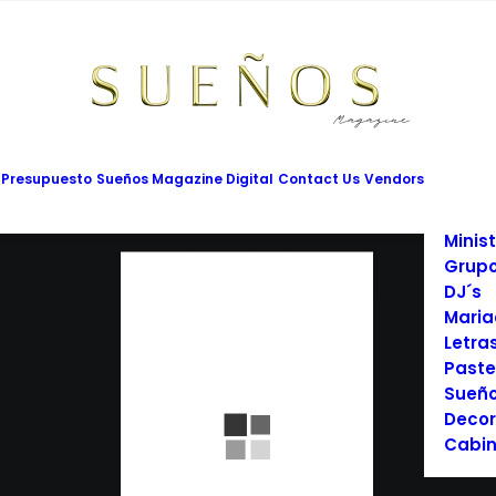
Mesas
Limus
Maqui
Vesti
Cadet
Vario
Salon
 Presupuesto
Sueños Magazine Digital
Contact Us
Vendors
Prom
Fotog
Minist
Grupo
DJ´s
Maria
Letra
Paste
Sueño
Decor
Cabin