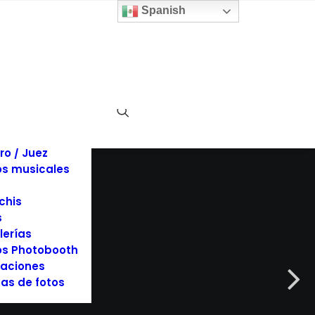
 y sillas
Spanish
inas
llaje
dos
es y Tuxedos
s
es de Eventos
ociones
rafía y Video
ro / Juez
s musicales
chis
s
lerías
s Photobooth
aciones
as de fotos