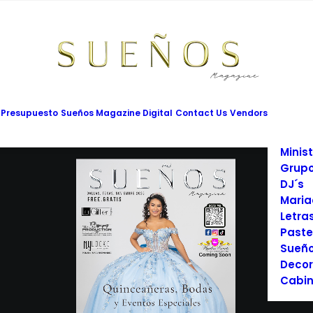
Mesas
Limus
Maqui
Vesti
Cadet
Vario
Salon
 Presupuesto
Sueños Magazine Digital
Contact Us
Vendors
Prom
Fotog
Minist
Grupo
DJ´s
Maria
Letra
Paste
Sueño
Decor
Cabin