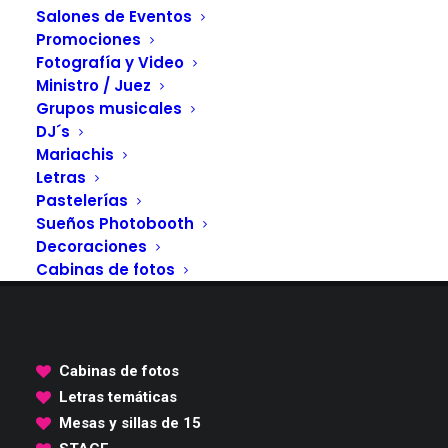
Salones de Eventos
Promociones
Fotografía y Video
Ministro / Juez
Grupos musicales
DJ´s
Mariachis
Letras
Pastelerías
Sueños Photobooth
Decoraciones
Cabinas de fotos
Cabinas de fotos
Letras temáticas
Mesas y sillas de 15