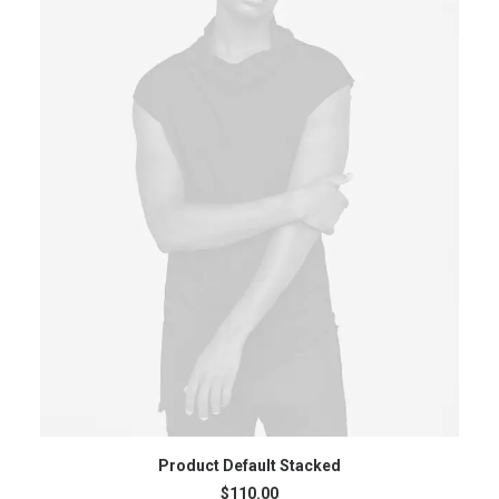
AÑADIR AL CARRITO
Product Default Stacked
$
110.00