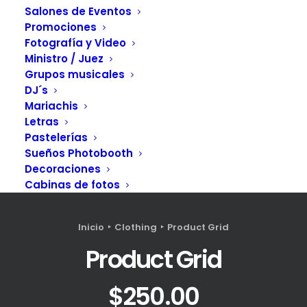
Salones de Eventos
Promociones
Fotografía y Video
Ministro / Juez
Grupos musicales
DJ´s
Mariachis
Letras
Pastelerías
Sueños Photobooth
Decoraciones
Cabinas de fotos
Inicio
Clothing
Product Grid
Product Grid
$
250.00