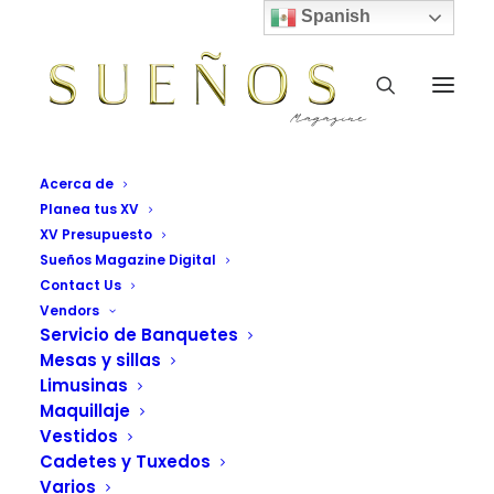
Spanish
Acerca de
Planea tus XV
Shops
XV Presupuesto
Home
Shops
Sueños Magazine Digital
Contact Us
Vendors
Servicio de Banquetes
Mesas y sillas
Limusinas
Cabinas de fotos
Maquillaje
Letras temáticas
Vestidos
Cadetes y Tuxedos
Mesas y sillas de 15
Varios
STAGE