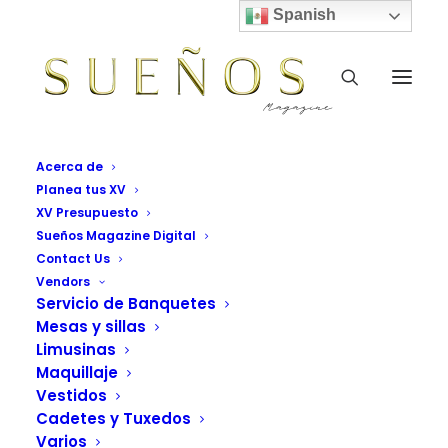
Spanish
Acerca de
Planea tus XV
XV Presupuesto
Sueños Magazine Digital
Contact Us
Vendors
Servicio de Banquetes
Mesas y sillas
Elegant Tables & Chairs
Limusinas
Maquillaje
Vendors Grid Sueños Magazine
Vestidos
Cadetes y Tuxedos
Varios