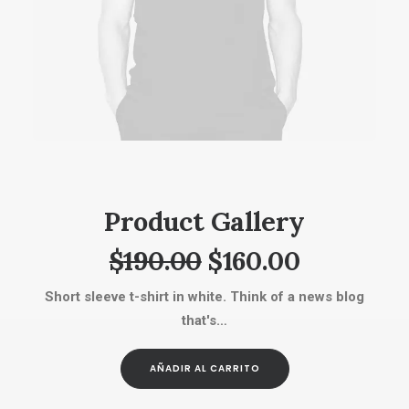
AÑADIR AL CARRITO
Product Gallery
El
El
$
190.00
$
160.00
precio
precio
Short sleeve t-shirt in white. Think of a news blog
original
actual
that's…
era:
es:
AÑADIR AL CARRITO
$190.00.
$160.00.