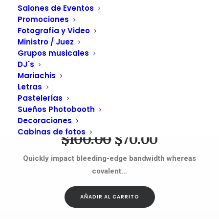
Salones de Eventos
Promociones
Fotografía y Video
Ministro / Juez
Grupos musicales
DJ´s
Mariachis
Letras
AÑADIR AL CARRITO
Pastelerías
Sueños Photobooth
Product Split
Decoraciones
Cabinas de fotos
El
El
$
100.00
$
70.00
precio
precio
Quickly impact bleeding-edge bandwidth whereas
original
actual
covalent…
era:
es:
AÑADIR AL CARRITO
$100.00.
$70.00.