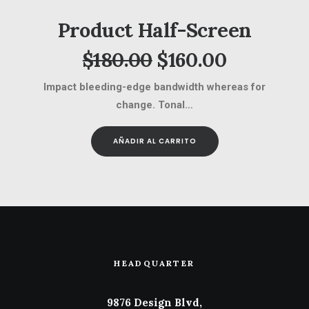
Product Half-Screen
El
El
$
180.00
$
160.00
precio
precio
Impact bleeding-edge bandwidth whereas for
original
actual
change. Tonal…
era:
es:
AÑADIR AL CARRITO
$180.00.
$160.00.
HEADQUARTER
9876 Design Blvd,